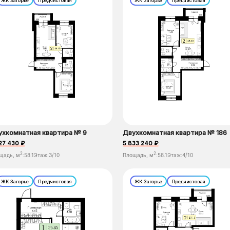
ЖК Загорье
Предчистовая
ЖК Загорье
Предчистовая
ухкомнатная квартира № 9
Двухкомнатная квартира № 186
27 430 ₽
5 833 240 ₽
2
2
щадь, м
:
58.1
Этаж:
3/10
Площадь, м
:
58.1
Этаж:
4/10
ЖК Загорье
Предчистовая
ЖК Загорье
Предчистовая