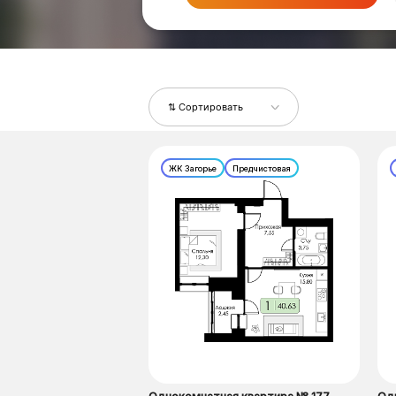
⇅ Сортировать
ЖК Загорье
Предчистовая