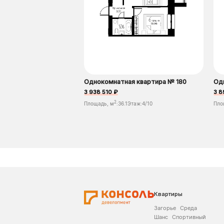
Однокомнатная квартира № 180
Од
3 938 510 ₽
3 8
2
Площадь, м
:
36.1
Этаж:
4/10
Пло
Квартиры
Загорье
Среда
Шанс
Спортивный