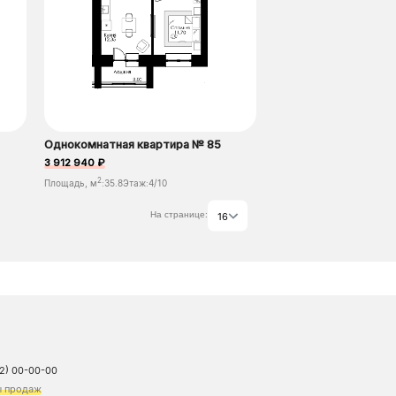
Однокомнатная квартира № 85
3 912 940 ₽
2
Площадь, м
:
35.8
Этаж:
4/10
На странице:
16
12) 00-00-00
ы продаж