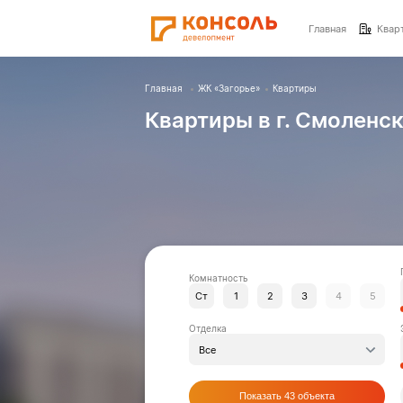
Главная
Квар
Главная
ЖК «Загорье»
Квартиры
Квартиры в г. Смоленс
Комнатность
Ст
1
2
3
4
5
Отделка
Все
Показать
43
объекта