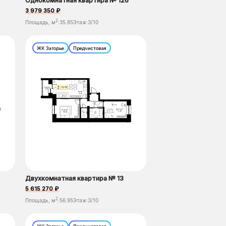
Однокомнатная квартира № 126
3 979 350 ₽
2
Площадь, м
:
35.85
Этаж:
3/10
ЖК Загорье
Предчистовая
Двухкомнатная квартира № 13
5 615 270 ₽
2
Площадь, м
:
56.95
Этаж:
3/10