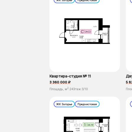
ЖК Загорье
Предчистовая
Квартира-студия № 11
Дв
3 360 000 ₽
5 8
2
Площадь, м
:
24
Этаж:
3/10
Пло
ЖК Загорье
Предчистовая