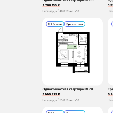
Однокомнатная квартира № 177
Од
4 266 150 ₽
3 9
2
Площадь, м
:
40.63
Этаж:
3/10
Пло
ЖК Загорье
Предчистовая
Однокомнатная квартира № 79
Тр
3 889 725 ₽
6 9
2
Площадь, м
:
35.85
Этаж:
3/10
Пло