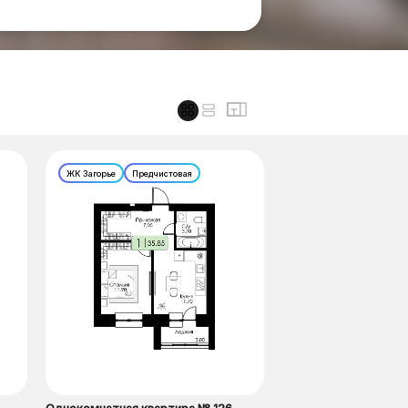
ЖК Загорье
Предчистовая