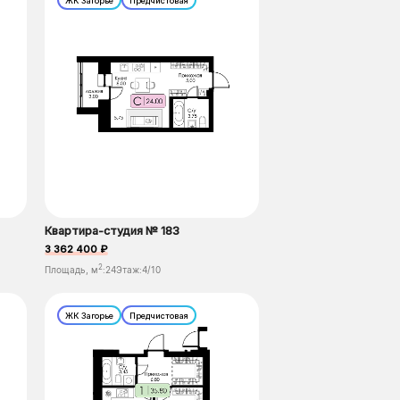
ЖК Загорье
Предчистовая
Квартира-студия № 183
3 362 400 ₽
2
Площадь, м
:
24
Этаж:
4/10
ЖК Загорье
Предчистовая