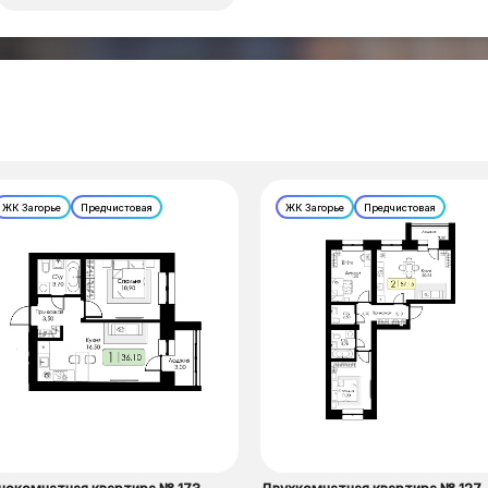
ЖК Загорье
Предчистовая
ЖК Загорье
Предчистовая