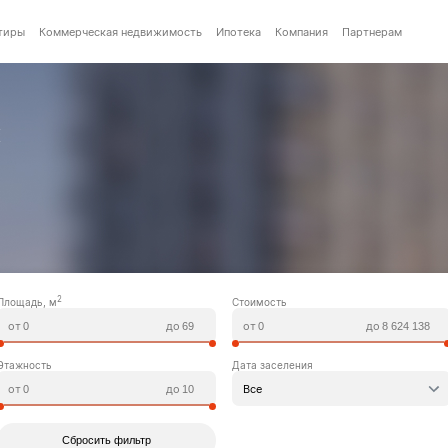
тиры
Коммерческая недвижимость
Ипотека
Компания
Партнерам
к
2
Площадь, м
Стоимость
от
до
от
до
Этажность
Дата заселения
от
до
Все
Сбросить фильтр